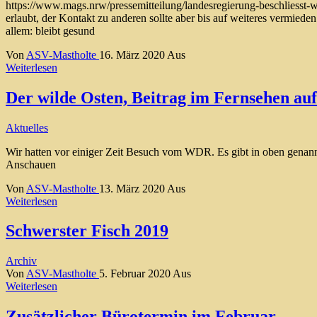
https://www.mags.nrw/pressemitteilung/landesregierung-beschliesst
erlaubt, der Kontakt zu anderen sollte aber bis auf weiteres vermied
allem: bleibt gesund
Von
ASV-Mastholte
16. März 2020
Aus
Weiterlesen
Der wilde Osten, Beitrag im Fernsehen a
Aktuelles
Wir hatten vor einiger Zeit Besuch vom WDR. Es gibt in oben genann
Anschauen
Von
ASV-Mastholte
13. März 2020
Aus
Weiterlesen
Schwerster Fisch 2019
Archiv
Von
ASV-Mastholte
5. Februar 2020
Aus
Weiterlesen
Zusätzlicher Bürotermin im Februar