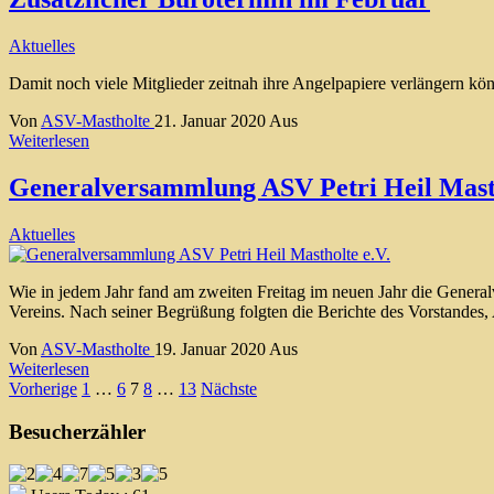
Aktuelles
Damit noch viele Mitglieder zeitnah ihre Angelpapiere verlängern k
Von
ASV-Mastholte
21. Januar 2020
Aus
Weiterlesen
Generalversammlung ASV Petri Heil Masth
Aktuelles
Wie in jedem Jahr fand am zweiten Freitag im neuen Jahr die Genera
Vereins. Nach seiner Begrüßung folgten die Berichte des Vorstandes
Von
ASV-Mastholte
19. Januar 2020
Aus
Weiterlesen
Seitennummerierung
Vorherige
1
…
6
7
8
…
13
Nächste
der
Besucherzähler
Beiträge