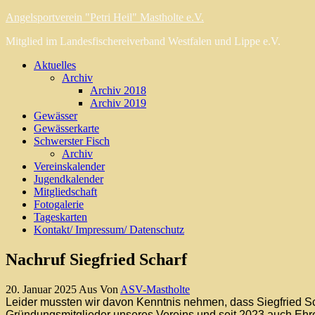
Angelsportverein "Petri Heil" Mastholte e.V.
Mitglied im Landesfischereiverband Westfalen und Lippe e.V.
Aktuelles
Archiv
Archiv 2018
Archiv 2019
Gewässer
Gewässerkarte
Schwerster Fisch
Archiv
Vereinskalender
Jugendkalender
Mitgliedschaft
Fotogalerie
Tageskarten
Kontakt/ Impressum/ Datenschutz
Nachruf Siegfried Scharf
20. Januar 2025
Aus
Von
ASV-Mastholte
L
eider mussten wir davon Kenntnis nehmen, dass Siegfried Sch
Gründungsmitglieder unseres Vereins und seit 2023 auch Ehre