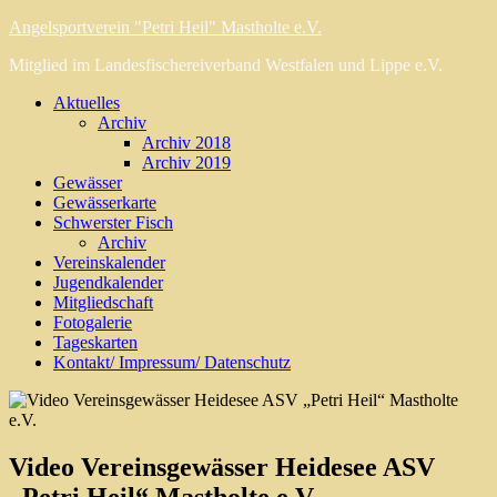
Angelsportverein "Petri Heil" Mastholte e.V.
Mitglied im Landesfischereiverband Westfalen und Lippe e.V.
Aktuelles
Archiv
Archiv 2018
Archiv 2019
Gewässer
Gewässerkarte
Schwerster Fisch
Archiv
Vereinskalender
Jugendkalender
Mitgliedschaft
Fotogalerie
Tageskarten
Kontakt/ Impressum/ Datenschutz
Video Vereinsgewässer Heidesee ASV
„Petri Heil“ Mastholte e.V.