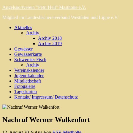
Angelsportverein "Petri Heil" Mastholte e.V.
Mitglied im Landesfischereiverband Westfalen und Lippe e.V.
Aktuelles
Archiv
Archiv 2018
Archiv 2019
Gewässer
Gewässerkarte
Schwerster Fisch
Archiv
Vereinskalender
Jugendkalender
Mitgliedschaft
Fotogalerie
Tageskarten
Kontakt/ Impressum/ Datenschutz
Nachruf Werner Walkenfort
12. August 2019
Aus
Von
ASV-Mastholte