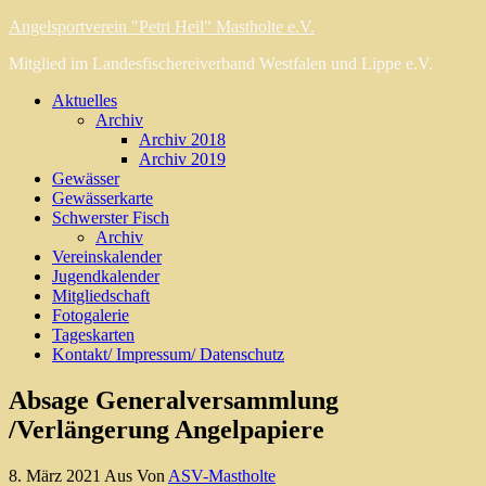
Angelsportverein "Petri Heil" Mastholte e.V.
Mitglied im Landesfischereiverband Westfalen und Lippe e.V.
Aktuelles
Archiv
Archiv 2018
Archiv 2019
Gewässer
Gewässerkarte
Schwerster Fisch
Archiv
Vereinskalender
Jugendkalender
Mitgliedschaft
Fotogalerie
Tageskarten
Kontakt/ Impressum/ Datenschutz
Absage Generalversammlung
/Verlängerung Angelpapiere
8. März 2021
Aus
Von
ASV-Mastholte