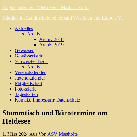
Angelsportverein "Petri Heil" Mastholte e.V.
Mitglied im Landesfischereiverband Westfalen und Lippe e.V.
Aktuelles
Archiv
Archiv 2018
Archiv 2019
Gewässer
Gewässerkarte
Schwerster Fisch
Archiv
Vereinskalender
Jugendkalender
Mitgliedschaft
Fotogalerie
Tageskarten
Kontakt/ Impressum/ Datenschutz
Stammtisch und Bürotermine am
Heidesee
1. März 2024
Aus
Von
ASV-Mastholte