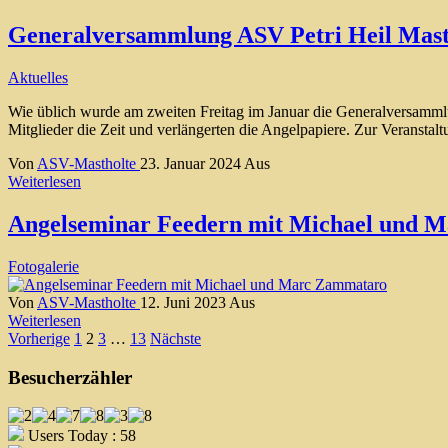
Generalversammlung ASV Petri Heil Masth
Aktuelles
Wie üblich wurde am zweiten Freitag im Januar die Generalversammlun
Mitglieder die Zeit und verlängerten die Angelpapiere. Zur Veranst
Von
ASV-Mastholte
23. Januar 2024
Aus
Weiterlesen
Angelseminar Feedern mit Michael und 
Fotogalerie
Von
ASV-Mastholte
12. Juni 2023
Aus
Weiterlesen
Seitennummerierung
Vorherige
1
2
3
…
13
Nächste
der
Besucherzähler
Beiträge
Users Today : 58